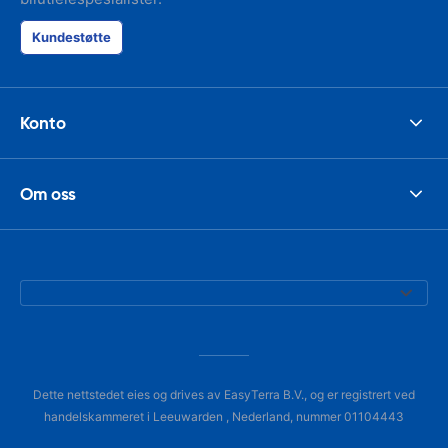
Kundestøtte
Konto
Om oss
Dette nettstedet eies og drives av EasyTerra B.V., og er registrert ved
handelskammeret i Leeuwarden , Nederland, nummer 01104443