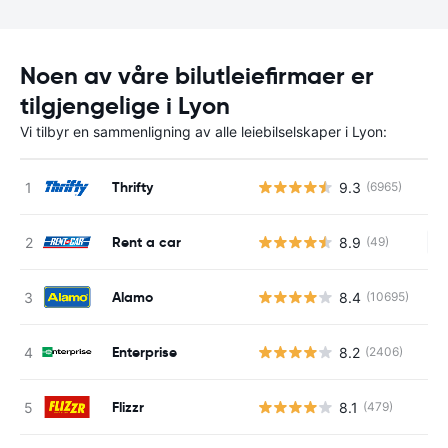
Noen av våre bilutleiefirmaer er
tilgjengelige i Lyon
Vi tilbyr en sammenligning av alle leiebilselskaper i Lyon:
Thrifty
9.3
(6965)
Rent a car
8.9
(49)
In
Alamo
8.4
(10695)
Enterprise
8.2
(2406)
Flizzr
8.1
(479)