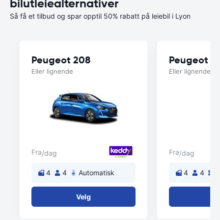
bilutleiealternativer
Så få et tilbud og spar opptil 50% rabatt på leiebil i Lyon
Peugeot 208
Peugeot 3
Eller lignende
Eller lignende
Fra
Fra
/dag
/dag
4
4
Automatisk
4
4
M
Velg
V