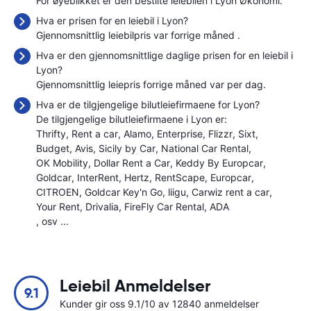
For øyeblikket er den bestilte leiebilen i Lyon Økonomi.
Hva er prisen for en leiebil i Lyon?
Gjennomsnittlig leiebilpris var forrige måned
.
Hva er den gjennomsnittlige daglige prisen for en leiebil i
Lyon?
Gjennomsnittlig leiepris forrige måned var
per dag.
Hva er de tilgjengelige bilutleiefirmaene for Lyon?
De tilgjengelige bilutleiefirmaene i Lyon er:
Thrifty
Rent a car
Alamo
Enterprise
Flizzr
Sixt
Budget
Avis
Sicily by Car
National Car Rental
OK Mobility
Dollar Rent a Car
Keddy By Europcar
Goldcar
InterRent
Hertz
RentScape
Europcar
CITROEN
Goldcar Key'n Go
liigu
Carwiz rent a car
Your Rent
Drivalia
FireFly Car Rental
ADA
, osv ...
Leiebil Anmeldelser
9.1
Kunder gir oss 9.1/10 av 12840 anmeldelser