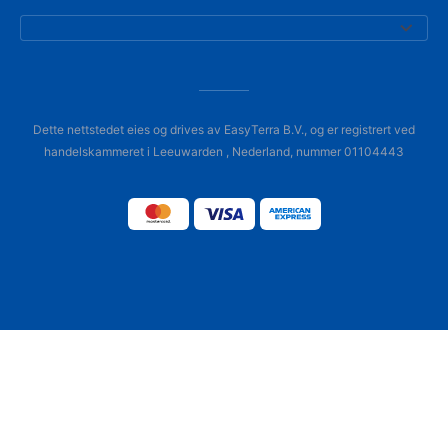
Dette nettstedet eies og drives av EasyTerra B.V., og er registrert ved
handelskammeret i Leeuwarden , Nederland, nummer 01104443