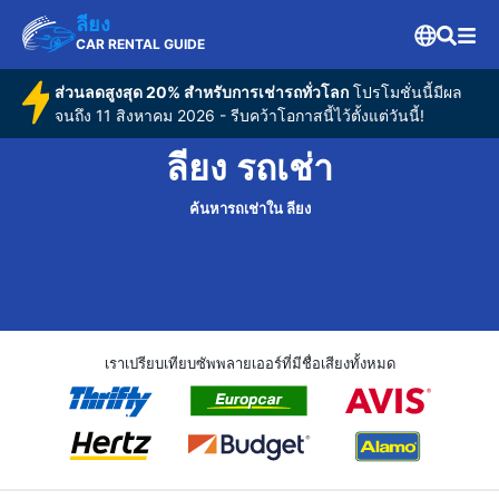
ลียง
CAR RENTAL GUIDE
ส่วนลดสูงสุด 20% สำหรับการเช่ารถทั่วโลก
โปรโมชั่นนี้มีผล
จนถึง 11 สิงหาคม 2026 - รีบคว้าโอกาสนี้ไว้ตั้งแต่วันนี้!
ลียง รถเช่า
ค้นหารถเช่าใน ลียง
เราเปรียบเทียบซัพพลายเออร์ที่มีชื่อเสียงทั้งหมด