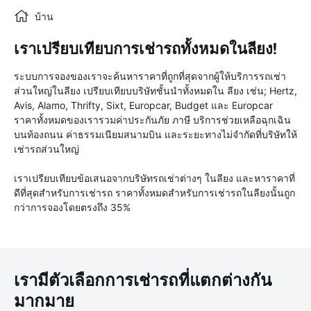
บ้าน
เราเปรียบเทียบการเช่ารถทั้งหมดในลียง!
ระบบการจองของเราจะค้นหาราคาที่ถูกที่สุดจากผู้ให้บริการรถเช่า
ส่วนใหญ่ในลียง เปรียบเทียบบริษัทชั้นนำทั้งหมดใน ลียง เช่น; Hertz,
Avis, Alamo, Thrifty, Sixt, Europcar, Budget และ Europcar
ราคาทั้งหมดของเรารวมค่าประกันภัย ภาษี บริการช่วยเหลือฉุกเฉิน
บนท้องถนน ค่าธรรมเนียมสนามบิน และระยะทางไม่จำกัดที่บริษัทให้
เช่ารถส่วนใหญ่
เราเปรียบเทียบข้อเสนอจากบริษัทรถเช่าต่างๆ ในลียง และหาราคาที่
ดีที่สุดสำหรับการเช่ารถ ราคาทั้งหมดสำหรับการเช่ารถในลียงนั้นถูก
กว่าการจองโดยตรงถึง 35%
เรามีตัวเลือกการเช่ารถที่แตกต่างกัน
มากมาย