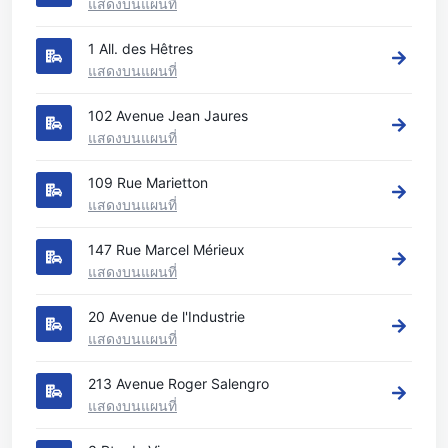
แสดงบนแผนที่
1 All. des Hêtres
แสดงบนแผนที่
102 Avenue Jean Jaures
แสดงบนแผนที่
109 Rue Marietton
แสดงบนแผนที่
147 Rue Marcel Mérieux
แสดงบนแผนที่
20 Avenue de l'Industrie
แสดงบนแผนที่
213 Avenue Roger Salengro
แสดงบนแผนที่