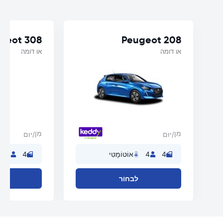
geot 308
Peugeot 208
או דומה
או דומה
מִן
מִן
/יום
/יום
4
4
אוֹטוֹמָטִי
4
4
לִבחוֹר