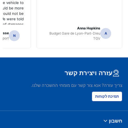
the vehicle to
hould be more
 should not be
 We were told
se of damages
Anna Hopkins
t pressure on
casse
Budget Gare de Lyon-Part-Dieu
A
insurance, but
N
irport
TGV
n principle the
deductible.
עזרה ויצירת קשר
צריך עזרה? אנא צור קשר עם מומחי ההשכרה שלנו.
תמיכת לקוחות
חשבון