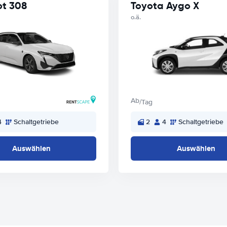
t 308
Toyota Aygo X
o.ä.
Ab
/Tag
4
Schaltgetriebe
2
4
Schaltgetriebe
Auswählen
Auswählen