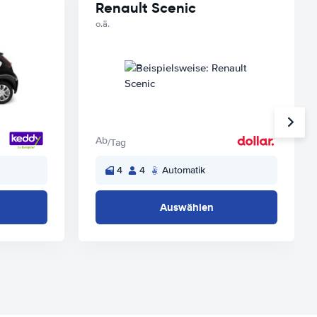
Renault Scenic
o.ä.
Ab
/Tag
4
4
Automatik
Auswählen