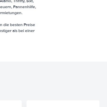
amo, Thrifty, Sixt,
teuern, Pannenhilfe,
ermietungen.
n die besten Preise
stiger als bei einer