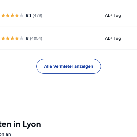
8.1
Ab
/ Tag
(479)
8
Ab
/ Tag
(4354)
Alle Vermieter anzeigen
en in Lyon
on an