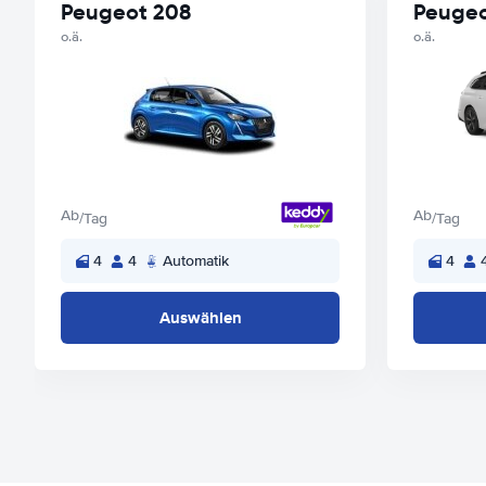
Peugeot 208
Peugeo
o.ä.
o.ä.
Ab
Ab
/Tag
/Tag
4
4
Automatik
4
Auswählen