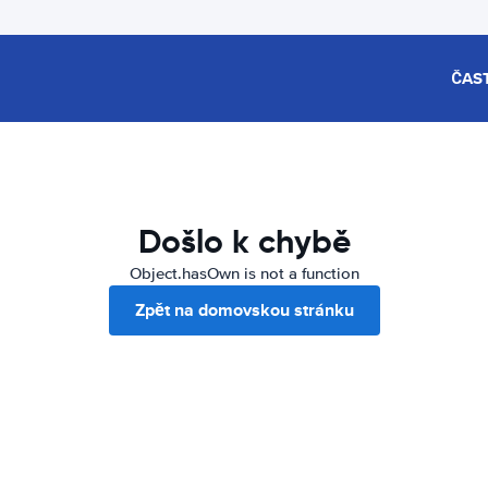
ČAS
Došlo k chybě
Object.hasOwn is not a function
Zpět na domovskou stránku