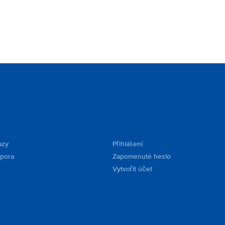
azy
Přihlášení
dpora
Zapomenuté heslo
Vytvořit účet